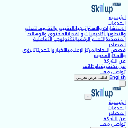
الرئيسية
الخدمات
الاستشارات والاستراتيجيات
التقييم والتقويم
التعلم
والتطوير
الأكاديميات والقدرات
المحتوى والوسائط
المتعددة
التعلم الرقمي
التكنولوجيا التفاعلية
المصادر
قصص النجاح
المركز الإعلامي
الأخبار والتحديثات
الرؤى
والأفكار
المدونة
عن الشركة
من نحن
فريقنا
وظائف
تواصل معنا
English
اطلب عرض تجريبي
الرئيسية
الخدمات
المصادر
عن الشركة
تواصل معنا